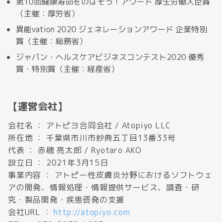
第10回健康寿命をのばそう！アワード 厚生労働大臣賞
（主催：厚労省）
異能vation 2020 ジェネレーションアワード 企業特別
賞（主催：総務省）
ジャパン・ヘルスケアビジネスコンテスト2020 優秀
賞・特別賞（主催：経産省）
【運営会社】
会社名 ： アトピヨ合同会社 / Atopiyo LLC
所在地 ： 千葉県市川市妙典五丁目13番33号
代表 ： 赤穂 亮太郎 / Ryotaro AKO
設立日 ： 2021年3月15日
事業内容 ： アトピー性皮膚炎分野におけるソフトウェ
アの開発、情報処理・情報提供サービス、調査・研
究・製品開発・疾患啓発の支援
会社URL ：
http://atopiyo.com