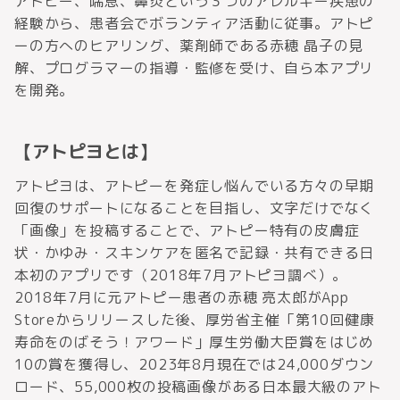
アトピー、喘息、鼻炎という３つのアレルギー疾患の
経験から、患者会でボランティア活動に従事。アトピ
ーの方へのヒアリング、薬剤師である赤穂 晶子の見
解、プログラマーの指導・監修を受け、自ら本アプリ
を開発。
【アトピヨとは】
アトピヨは、アトピーを発症し悩んでいる方々の早期
回復のサポートになることを目指し、文字だけでなく
「画像」を投稿することで、アトピー特有の皮膚症
状・かゆみ・スキンケアを匿名で記録・共有できる日
本初のアプリです（2018年7月アトピヨ調べ）。
2018年7月に元アトピー患者の赤穂 亮太郎がApp
Storeからリリースした後、厚労省主催「第10回健康
寿命をのばそう！アワード」厚生労働大臣賞をはじめ
10の賞を獲得し、2023年8月現在では24,000ダウン
ロード、55,000枚の投稿画像がある日本最大級のアト