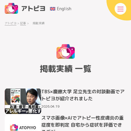
English
アトピヨ
>
記事
>
掲載実績
掲載実績 一覧
TBS×慶應大学 足立先生の対談動画でア
トピヨが紹介されました
2026.04.19
スマホ画像×AIでアトピー性皮膚炎の重
症度を即判定 自宅から症状を評価でき