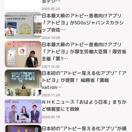
るデジ…
2025.05.20
日本最大級のアトピー患者向けアプリ
「アトピヨ」がSDGsジャパンスカラシ
ップ岩佐…
2024.10.09
日本最大級のアトピー患者向けアプリ
「アトピヨ」が厚生労働大臣賞！厚労省
主催「第1…
2021.12.02
日本初の“アトピー見える化アプリ”「ア
トピヨ」が受賞！ 総務省「異能
vation…
2020.11.26
ＮＨＫニュース「おはよう日本」まちか
ど情報室にて放映
2020.03.18
日本初の“アトピー見える化アプリ”が優